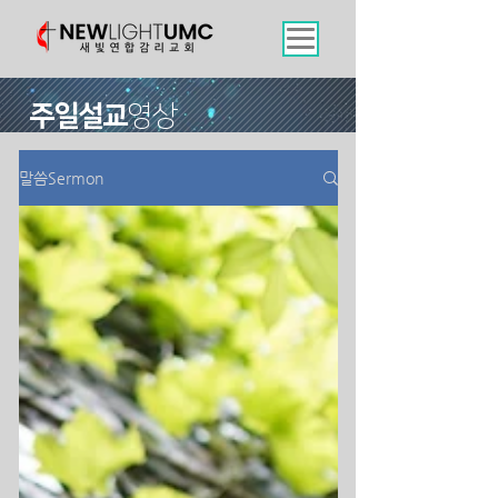
주일설교
영상
말씀Sermon